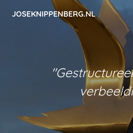
Ga
JOSEKNIPPENBERG.NL
direct
naar
de
hoofdinhoud
"Gestructuree
verbeeld