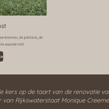
nst
erknemer, de jubilaris, de
e waarde telt.
ie
e kers op de taart van de renovatie va
an Rijkswaterstaat Monique Creemers