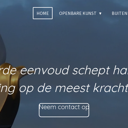
HOME
OPENBARE KUNST
BUITEN
rde eenvoud schept ha
ing op de meest krachti
Neem contact op