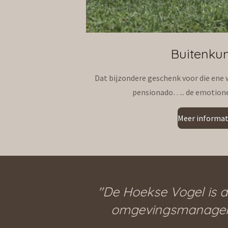
Buitenku
Dat bijzondere geschenk voor die ene w
pensionado….. de emotionel
Meer informat
"De Hoekse Vogel is d
omgevingsmanager v